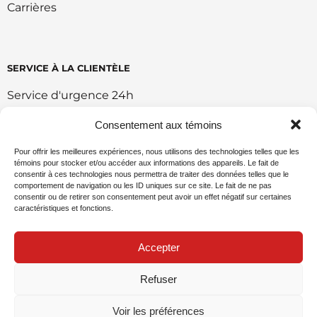
Carrières
SERVICE À LA CLIENTÈLE
Service d'urgence 24h
Retour et échange
Consentement aux témoins
Conditions d'utilisation du portail
Pour offrir les meilleures expériences, nous utilisons des technologies telles que les
témoins pour stocker et/ou accéder aux informations des appareils. Le fait de
Politique de vente en ligne
consentir à ces technologies nous permettra de traiter des données telles que le
comportement de navigation ou les ID uniques sur ce site. Le fait de ne pas
Politique environnemental
consentir ou de retirer son consentement peut avoir un effet négatif sur certaines
caractéristiques et fonctions.
Demande de commandite
Accepter
Refuser
Politique de confidentialité
Voir les préférences