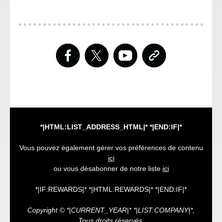
*|HTML:LIST_ADDRESS_HTML|* *|END:IF|*
Vous pouvez également gérer vos préférences de contenu
ici
ou vous désabonner de notre liste
ici
*|IF:REWARDS|* *|HTML:REWARDS|* *|END:IF|*
Copyright © *|CURRENT_YEAR|* *|LIST:COMPANY|*,
Tous droits réservés.