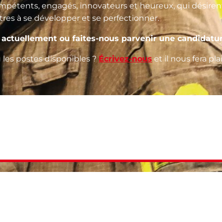
pétents, engagés, innovateurs et heureux, qui désirent
tres à se développer et se perfectionner.
 actuellement ou faites-nous parvenir une candidatu
u les postes disponibles ?
Écrivez-nous
et il nous fera pl