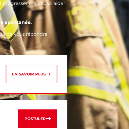
 progresser mais aussi aider
re spontanée.
aisir de vous répondre.
EN SAVOIR PLUS
POSTULER