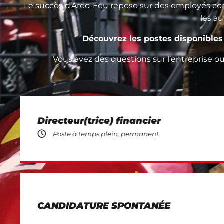
Le succès d’Aréo-Feu repose sur des employés com
les au
Découvrez les postes disponibles
Vous avez des questions sur l’entreprise o
Directeur(trice) financier
Poste à temps plein, permanent
CANDIDATURE SPONTANÉE