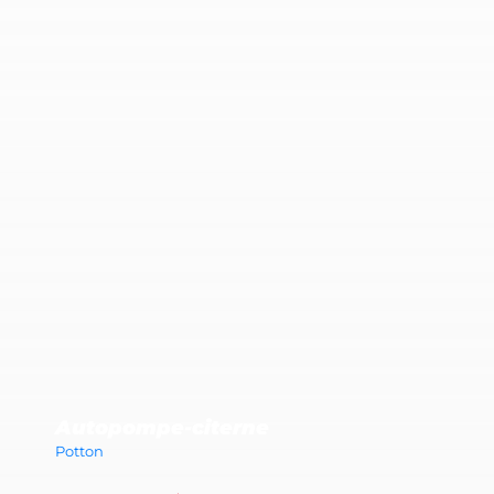
Autopompe-citerne
Potton