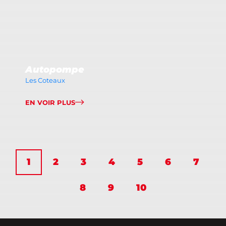
Autopompe
Les Coteaux
EN VOIR PLUS
1
2
3
4
5
6
7
8
9
10