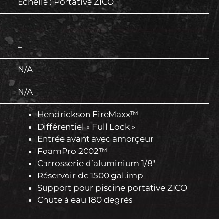
Échelle : Portative ZICO
–
–
N/A
N/A
Hendrickson FireMaxx™
Différentiel « Full Lock »
Entrée avant avec amorçeur
FoamPro 2002™
Carrosserie d’aluminium 1/8″
Réservoir de 1500 gal.imp
Support pour piscine portative ZICO
Chute à eau 180 degrés