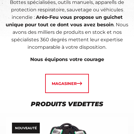
Bottes spécialisées, outils manuels, appareils de
DEMANDE D'ACCÈS PORTAIL CLIENT
DEMANDE D'ACCÈS PORTAIL CLIENT
DEMANDE D'ACCÈS PORTAIL CLIENT
protection respiratoire, sauvetage ou véhicules
incendie :
Aréo-Feu vous propose un guichet
unique pour tout ce dont vous avez besoin
. Nous
avons des milliers de produits en stock et nos
spécialistes 360 degrés mettent leur expertise
incomparable à votre disposition.
Nous équipons votre courage
MAGASINER
PRODUITS VEDETTES
NOUVEAUTÉ