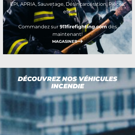
EPI, APRIA, Sauvetage, Désincarcération, Pièces,
etc.
Commandez sur
911firefighting.com
dès
maintenant!
MAGASINER
DÉCOUVREZ NOS VÉHICULES
INCENDIE