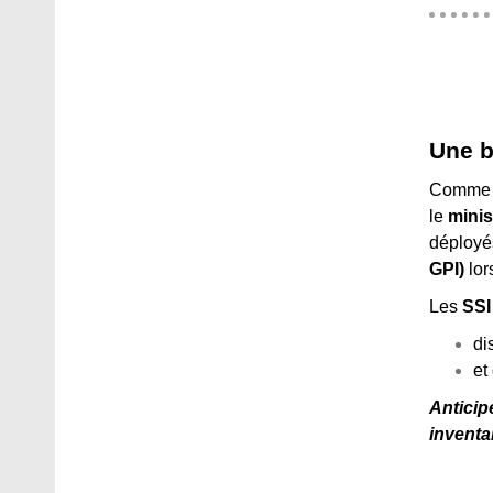
Une b
Comme v
le
minis
déployé
GPI)
lor
Les
SSI
di
et
Anticip
inventa