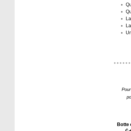
Qu
Qu
La
La
Un
Pour
po
Botte 