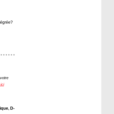
ntégrée?
votre
ici
ique, D-