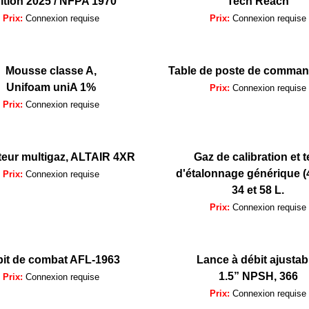
ition 2025 / NFPA 1970
Tech Reach
Prix:
Connexion requise
Prix:
Connexion requise
Mousse classe A,
Table de poste de comma
Unifoam uniA 1%
Prix:
Connexion requise
Prix:
Connexion requise
teur multigaz, ALTAIR 4XR
Gaz de calibration et t
d'étalonnage générique (4
Prix:
Connexion requise
34 et 58 L.
Prix:
Connexion requise
it de combat AFL-1963
Lance à débit ajustab
1.5” NPSH, 366
Prix:
Connexion requise
Prix:
Connexion requise