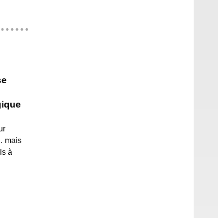
se
gique
ur
… mais
ls à