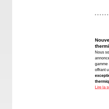
Nouve
therm
Nous s
annoncer
gamme d
offrant 
excepti
thermiq
Lire la s