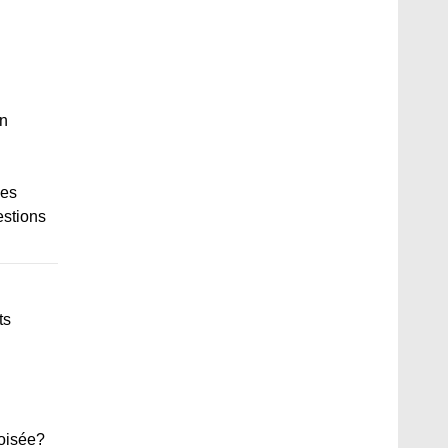
on
ses
estions
ts
roisée?