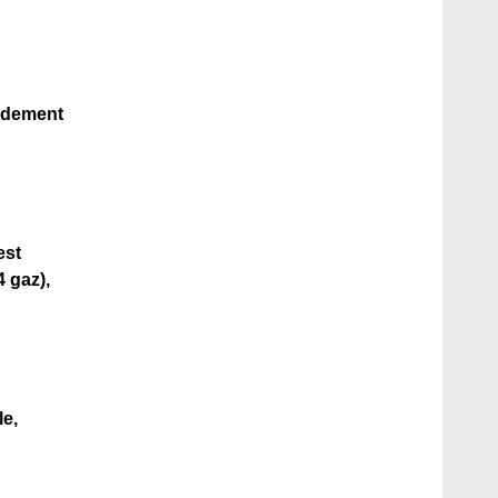
ndement
est
 gaz),
le,