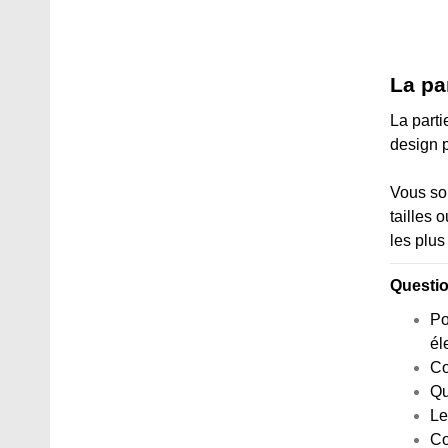
La pa
La parti
design pr
Vous sou
tailles 
les plu
Questi
Po
él
Co
Qu
Le
Co