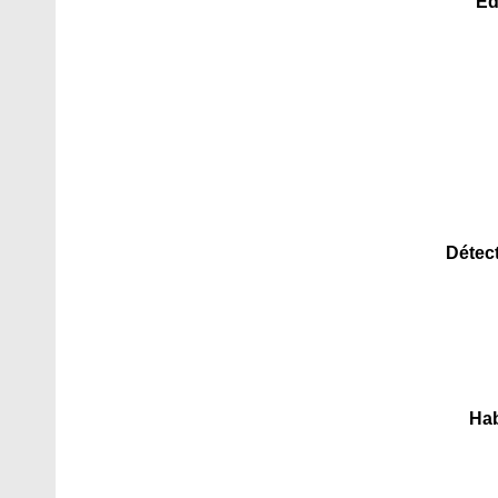
Éd
Détec
Hab