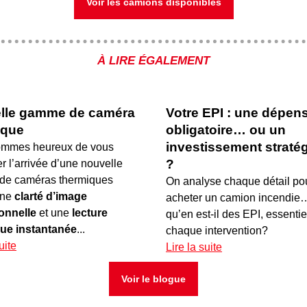
Voir les camions disponibles
À LIRE ÉGALEMENT
lle gamme de caméra
Votre EPI : une dépen
ique
obligatoire… ou un
investissement straté
ommes heureux de vous
?
 l’arrivée d’une nouvelle
e caméras thermiques
On analyse chaque détail po
une
clarté d’image
acheter un camion incendie
onnelle
et une
lecture
qu’en est-il des EPI, essentie
ue instantanée
...
chaque intervention?
uite
Lire la suite
Voir le blogue