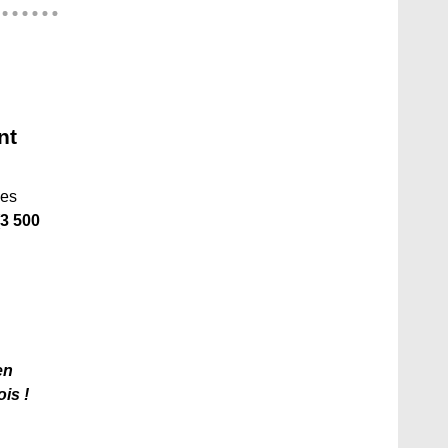
nt
les
(3 500
en
ois !