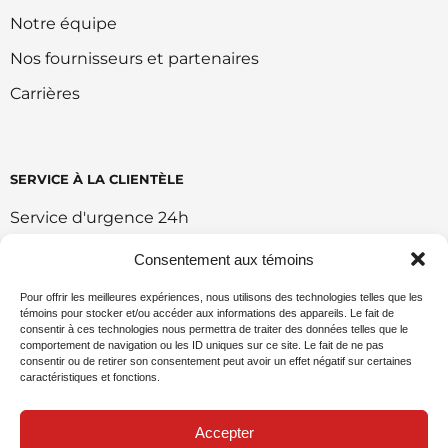
Notre équipe
Nos fournisseurs et partenaires
Carrières
SERVICE À LA CLIENTÈLE
Service d'urgence 24h
Retour et échange
Consentement aux témoins
Conditions d'utilisation du portail
Pour offrir les meilleures expériences, nous utilisons des technologies telles que les
témoins pour stocker et/ou accéder aux informations des appareils. Le fait de
Politique de vente en ligne
consentir à ces technologies nous permettra de traiter des données telles que le
comportement de navigation ou les ID uniques sur ce site. Le fait de ne pas
Politique environnemental
consentir ou de retirer son consentement peut avoir un effet négatif sur certaines
caractéristiques et fonctions.
Demande de commandite
Accepter