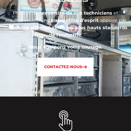
Profitez de l’
expertise de nos techniciens
et
assurez-vous d’une
tranquillité d’esprit
appuyé par
un
service effectué selon les plus hauts standards
de l’industrie
.
Nous équipons votre courage.
CONTACTEZ-NOUS