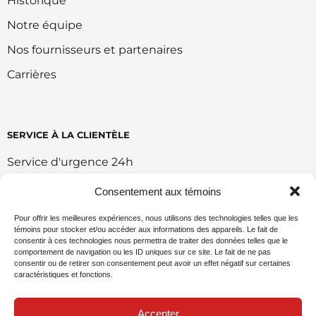
Historique
Notre équipe
Nos fournisseurs et partenaires
Carrières
SERVICE À LA CLIENTÈLE
Service d'urgence 24h
Retour et échange
Consentement aux témoins
Conditions d'utilisation du portail
Pour offrir les meilleures expériences, nous utilisons des technologies telles que les
témoins pour stocker et/ou accéder aux informations des appareils. Le fait de
Politique de vente en ligne
consentir à ces technologies nous permettra de traiter des données telles que le
comportement de navigation ou les ID uniques sur ce site. Le fait de ne pas
Politique environnemental
consentir ou de retirer son consentement peut avoir un effet négatif sur certaines
caractéristiques et fonctions.
Demande de commandite
Accepter