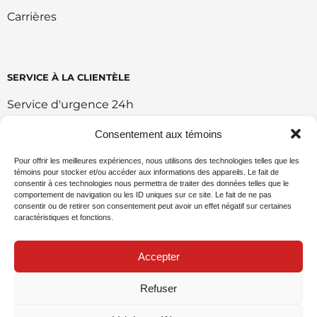
Carrières
SERVICE À LA CLIENTÈLE
Service d'urgence 24h
Retour et échange
Consentement aux témoins
Conditions d'utilisation du portail
Pour offrir les meilleures expériences, nous utilisons des technologies telles que les
témoins pour stocker et/ou accéder aux informations des appareils. Le fait de
Politique de vente en ligne
consentir à ces technologies nous permettra de traiter des données telles que le
comportement de navigation ou les ID uniques sur ce site. Le fait de ne pas
Politique environnemental
consentir ou de retirer son consentement peut avoir un effet négatif sur certaines
caractéristiques et fonctions.
Demande de commandite
Accepter
Refuser
Politique de confidentialité