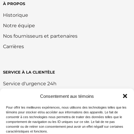
À PROPOS
Historique
Notre équipe
Nos fournisseurs et partenaires
Carrières
SERVICE À LA CLIENTÈLE
Service d'urgence 24h
Retour et échange
Consentement aux témoins
Conditions d'utilisation du portail
Pour offrir les meilleures expériences, nous utilisons des technologies telles que les
témoins pour stocker et/ou accéder aux informations des appareils. Le fait de
Politique de vente en ligne
consentir à ces technologies nous permettra de traiter des données telles que le
comportement de navigation ou les ID uniques sur ce site. Le fait de ne pas
Politique environnemental
consentir ou de retirer son consentement peut avoir un effet négatif sur certaines
caractéristiques et fonctions.