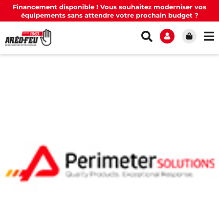
Financement disponible ! Vous souhaitez moderniser vos
équipements sans attendre votre prochain budget ?