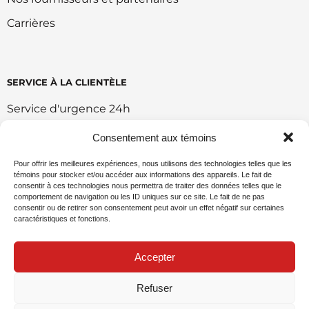
Carrières
SERVICE À LA CLIENTÈLE
Service d'urgence 24h
Retour et échange
Consentement aux témoins
Conditions d'utilisation du portail
Pour offrir les meilleures expériences, nous utilisons des technologies telles que les
témoins pour stocker et/ou accéder aux informations des appareils. Le fait de
Politique de vente en ligne
consentir à ces technologies nous permettra de traiter des données telles que le
comportement de navigation ou les ID uniques sur ce site. Le fait de ne pas
Politique environnemental
consentir ou de retirer son consentement peut avoir un effet négatif sur certaines
caractéristiques et fonctions.
Demande de commandite
Accepter
Refuser
Politique de confidentialité