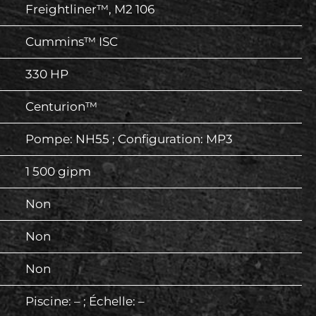
Freightliner™, M2 106
Cummins™ ISC
330 HP
Centurion™
Pompe: NH55 ; Configuration: MP3
1 500 gipm
Non
Non
Non
Piscine: – ; Échelle: –