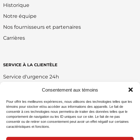
Historique
Notre équipe
Nos fournisseurs et partenaires
Carrières
SERVICE À LA CLIENTÈLE
Service d'urgence 24h
Retour et échange
Consentement aux témoins
Conditions d'utilisation du portail
Pour offrir les meilleures expériences, nous utilisons des technologies telles que les
témoins pour stocker et/ou accéder aux informations des appareils. Le fait de
Politique de vente en ligne
consentir à ces technologies nous permettra de traiter des données telles que le
comportement de navigation ou les ID uniques sur ce site. Le fait de ne pas
Politique environnemental
consentir ou de retirer son consentement peut avoir un effet négatif sur certaines
caractéristiques et fonctions.
Demande de commandite