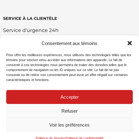
SERVICE À LA CLIENTÈLE
Service d'urgence 24h
Retour et échange
Consentement aux témoins
Conditions d'utilisation du portail
Pour offrir les meilleures expériences, nous utilisons des technologies telles que les
témoins pour stocker et/ou accéder aux informations des appareils. Le fait de
Politique de vente en ligne
consentir à ces technologies nous permettra de traiter des données telles que le
comportement de navigation ou les ID uniques sur ce site. Le fait de ne pas
Politique environnemental
consentir ou de retirer son consentement peut avoir un effet négatif sur certaines
caractéristiques et fonctions.
Demande de commandite
Accepter
Refuser
Politique de confidentialité
Voir les préférences
© 2026 ARÉO-FEU - Site réalisé par
SWAT Factory
et
My Little Big Web
.
Politique de témoins
Politique de confidentialité