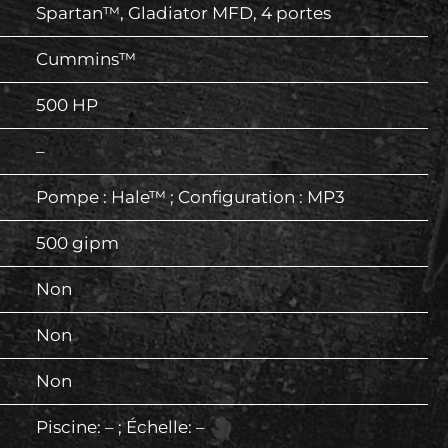
Spartan™, Gladiator MFD, 4 portes
Cummins™
500 HP
–
Pompe : Hale™ ; Configuration : MP3
500 gipm
Non
Non
Non
Piscine: – ; Échelle: –