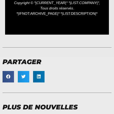
Copyright © *|CURRENT_YEAR|* *|LIST:COMPANY|*,
Tous droits réservés.
*|IFNOT:ARCHIVE_PAGE|* *|LIST:DESCRIPTION|*
PARTAGER
PLUS DE NOUVELLES