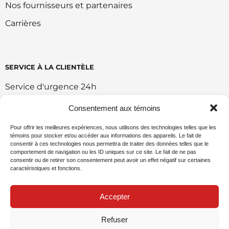
Nos fournisseurs et partenaires
Carrières
SERVICE À LA CLIENTÈLE
Service d'urgence 24h
Retour et échange
Consentement aux témoins
Conditions d'utilisation du portail
Pour offrir les meilleures expériences, nous utilisons des technologies telles que les
témoins pour stocker et/ou accéder aux informations des appareils. Le fait de
Politique de vente en ligne
consentir à ces technologies nous permettra de traiter des données telles que le
comportement de navigation ou les ID uniques sur ce site. Le fait de ne pas
Politique environnemental
consentir ou de retirer son consentement peut avoir un effet négatif sur certaines
caractéristiques et fonctions.
Demande de commandite
Accepter
Refuser