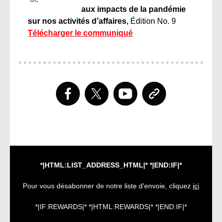
aux impacts de la pandémie
sur nos activités d’affaires,
Édition No. 9
Télécharger le communiqué
*|HTML:LIST_ADDRESS_HTML|* *|END:IF|*
Pour vous désabonner de notre liste d'envoie, cliquez
ici
*|IF:REWARDS|* *|HTML:REWARDS|* *|END:IF|*